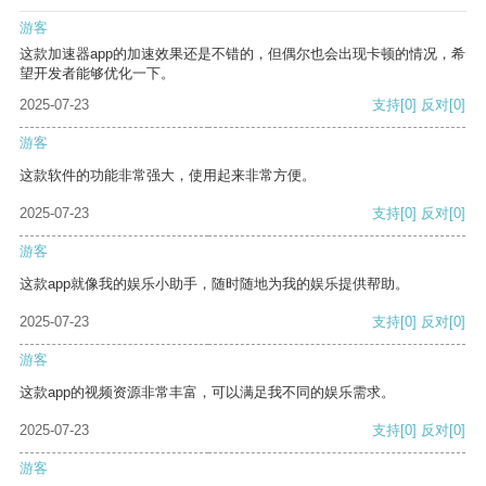
游客
这款加速器app的加速效果还是不错的，但偶尔也会出现卡顿的情况，希
望开发者能够优化一下。
2025-07-23
支持
[0]
反对
[0]
游客
这款软件的功能非常强大，使用起来非常方便。
2025-07-23
支持
[0]
反对
[0]
游客
这款app就像我的娱乐小助手，随时随地为我的娱乐提供帮助。
2025-07-23
支持
[0]
反对
[0]
游客
这款app的视频资源非常丰富，可以满足我不同的娱乐需求。
2025-07-23
支持
[0]
反对
[0]
游客