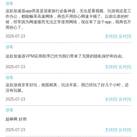
游客
这款加速器app简直是居家旅行必备神器，无论是看视频、玩游戏还是工
作办公，都能畅享高速网络，再也不用担心网速卡顿了。以前出差的时
候，经常因为网速慢而无法正常使用网络，现在有了这个app，我再也不
用担心了。
2025-07-23
支持
[0]
反对
[0]
游客
这款加速器VPM应用程序已经为我们带来了无限的隐私保护和自由。
2025-07-23
支持
[0]
反对
[0]
游客
这款游戏非常好玩，画面精美，玩法丰富。我已经玩了好几个小时，还
没有玩腻。
2025-07-23
支持
[0]
反对
[0]
游客
超棒啊 好用
2025-07-23
支持
[0]
反对
[0]