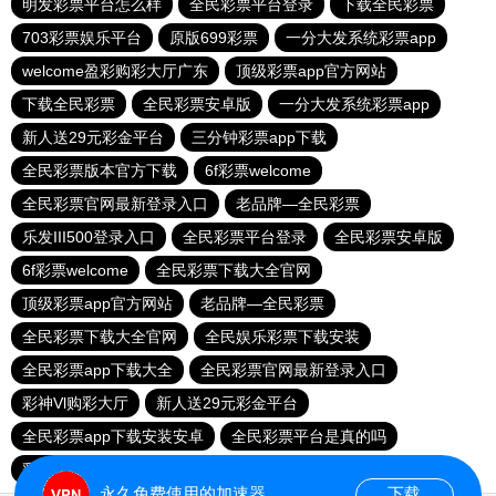
明发彩票平台怎么样
全民彩票平台登录
下载全民彩票
703彩票娱乐平台
原版699彩票
一分大发系统彩票app
welcome盈彩购彩大厅广东
顶级彩票app官方网站
下载全民彩票
全民彩票安卓版
一分大发系统彩票app
新人送29元彩金平台
三分钟彩票app下载
全民彩票版本官方下载
6f彩票welcome
全民彩票官网最新登录入口
老品牌—全民彩票
乐发III500登录入口
全民彩票平台登录
全民彩票安卓版
6f彩票welcome
全民彩票下载大全官网
顶级彩票app官方网站
老品牌—全民彩票
全民彩票下载大全官网
全民娱乐彩票下载安装
全民彩票app下载大全
全民彩票官网最新登录入口
彩神Vl购彩大厅
新人送29元彩金平台
全民彩票app下载安装安卓
全民彩票平台是真的吗
彩神Vl购彩大厅
全民彩票版本官方下载
永久免费使用的加速器
下载