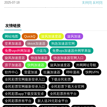
2025-07-18
支持
[0]
反对
[0]
友情链接
网站地图
QuickQ
旋风加速度器
旋风加速
坚果加速器
tiktok加速器
狗急加速器官网
免费vqn外网加速
小蓝鸟
免费vps加速器外网苹果版
旋风加速度器
快连加速器
快连加速器官网入口
原子加速器
快鸭加速器
旋风加速度器
外网网址导航
软件中心
雷霆加速
狂飙加速器
哔咔漫画
快鸭VPN
全民彩票官网最新登录入口
下载全民彩票
全民彩票官网最新登录入口
全民彩票下载大全官网
全民彩票app下载安装安卓
全民彩票所有平台
全民彩票所有平台
新人送29元彩金平台