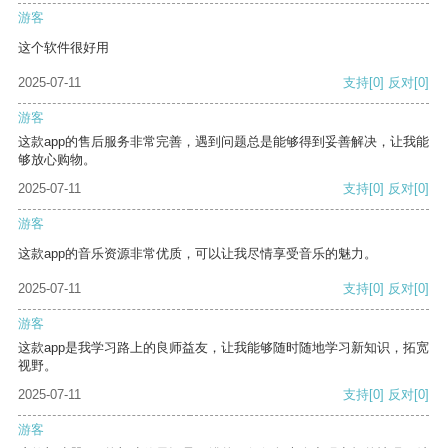
游客
这个软件很好用
2025-07-11
支持
[0]
反对
[0]
游客
这款app的售后服务非常完善，遇到问题总是能够得到妥善解决，让我能
够放心购物。
2025-07-11
支持
[0]
反对
[0]
游客
这款app的音乐资源非常优质，可以让我尽情享受音乐的魅力。
2025-07-11
支持
[0]
反对
[0]
游客
这款app是我学习路上的良师益友，让我能够随时随地学习新知识，拓宽
视野。
2025-07-11
支持
[0]
反对
[0]
游客