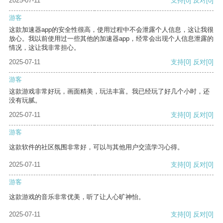
2025-07-11
支持
[0]
反对
[0]
游客
这款加速器app的安全性很高，使用过程中不会泄露个人信息，这让我很
放心。我以前使用过一些其他的加速器app，经常会出现个人信息泄露的
情况，这让我非常担心。
2025-07-11
支持
[0]
反对
[0]
游客
这款游戏非常好玩，画面精美，玩法丰富。我已经玩了好几个小时，还
没有玩腻。
2025-07-11
支持
[0]
反对
[0]
游客
这款软件的社区氛围非常好，可以与其他用户交流学习心得。
2025-07-11
支持
[0]
反对
[0]
游客
这款游戏的音乐非常优美，听了让人心旷神怡。
2025-07-11
支持
[0]
反对
[0]