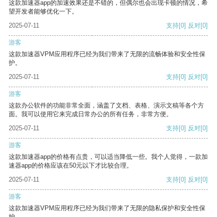
这款加速器app的加速效果还是不错的，但偶尔也会出现卡顿的情况，希
望开发者能够优化一下。
2025-07-11
支持
[0]
反对
[0]
游客
这款加速器VPM应用程序已经为我们带来了无限的流畅体验和安全性保
护。
2025-07-11
支持
[0]
反对
[0]
游客
这款办公软件的功能非常全面，涵盖了文档、表格、演示文稿等各个方
面。我可以使用它来完成日常办公的所有任务，非常方便。
2025-07-11
支持
[0]
反对
[0]
游客
这款加速器app的价格有点贵，可以适当降低一些。我个人觉得，一款加
速器app的价格应该在50元以下才比较合理。
2025-07-11
支持
[0]
反对
[0]
游客
这款加速器VPM应用程序已经为我们带来了无限的隐私保护和安全性保
护。