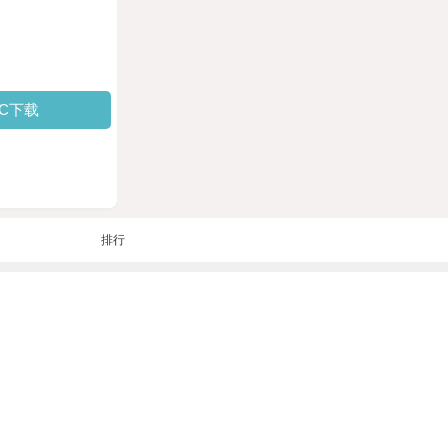
PC下载
排行