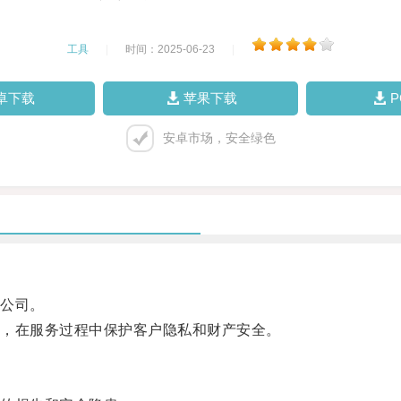
工具
|
时间：2025-06-23
|
卓下载
苹果下载
安卓市场，安全绿色
公司。
，在服务过程中保护客户隐私和财产安全。