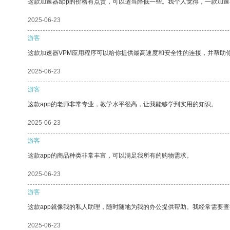
这款加速器app的价格有点贵，可以适当降低一些。我个人觉得，一款加速
2025-06-23
游客
这款加速器VPM应用程序可以给你提供最高速度和安全性的连接，并帮助
2025-06-23
游客
这款app的老师非常专业，教学水平很高，让我能够学到实用的知识。
2025-06-23
游客
这款app的商品种类非常丰富，可以满足我所有的购物需求。
2025-06-23
游客
这款app就像我的私人助理，随时随地为我的办公提供帮助。我经常需要查
2025-06-23