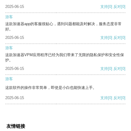
2025-06-15
支持
[0]
反对
[0]
游客
这款加速器app的客服很贴心，遇到问题都能及时解决，服务态度非常
好。
2025-06-15
支持
[0]
反对
[0]
游客
这款加速器VPM应用程序已经为我们带来了无限的隐私保护和安全性保
护。
2025-06-15
支持
[0]
反对
[0]
游客
这款软件的操作非常简单，即使是小白也能快速上手。
2025-06-15
支持
[0]
反对
[0]
友情链接