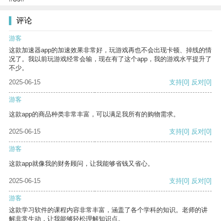
评论
游客
这款加速器app的加速效果非常好，玩游戏再也不会出现卡顿、掉线的情
况了。我以前玩游戏经常会输，现在有了这个app，我的游戏水平提升了
不少。
2025-06-15
支持
[0]
反对
[0]
游客
这款app的商品种类非常丰富，可以满足我所有的购物需求。
2025-06-15
支持
[0]
反对
[0]
游客
这款app就像我的财务顾问，让我能够省钱又省心。
2025-06-15
支持
[0]
反对
[0]
游客
这款学习软件的课程内容非常丰富，涵盖了各个学科的知识。老师的讲
解非常生动，让我能够轻松理解知识点。