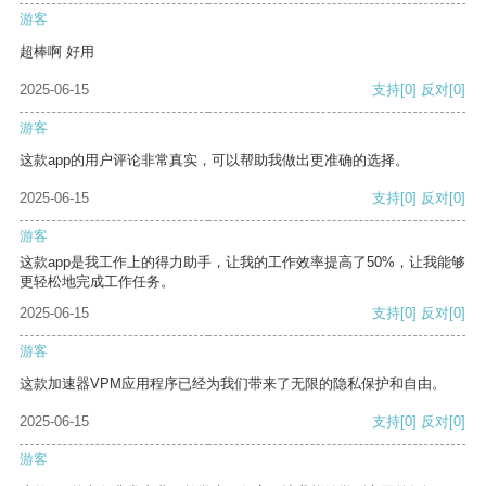
游客
超棒啊 好用
2025-06-15
支持
[0]
反对
[0]
游客
这款app的用户评论非常真实，可以帮助我做出更准确的选择。
2025-06-15
支持
[0]
反对
[0]
游客
这款app是我工作上的得力助手，让我的工作效率提高了50%，让我能够
更轻松地完成工作任务。
2025-06-15
支持
[0]
反对
[0]
游客
这款加速器VPM应用程序已经为我们带来了无限的隐私保护和自由。
2025-06-15
支持
[0]
反对
[0]
游客