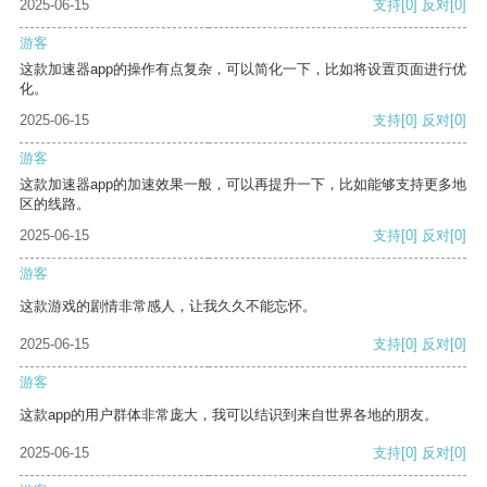
2025-06-15
支持
[0]
反对
[0]
游客
这款加速器app的操作有点复杂，可以简化一下，比如将设置页面进行优
化。
2025-06-15
支持
[0]
反对
[0]
游客
这款加速器app的加速效果一般，可以再提升一下，比如能够支持更多地
区的线路。
2025-06-15
支持
[0]
反对
[0]
游客
这款游戏的剧情非常感人，让我久久不能忘怀。
2025-06-15
支持
[0]
反对
[0]
游客
这款app的用户群体非常庞大，我可以结识到来自世界各地的朋友。
2025-06-15
支持
[0]
反对
[0]