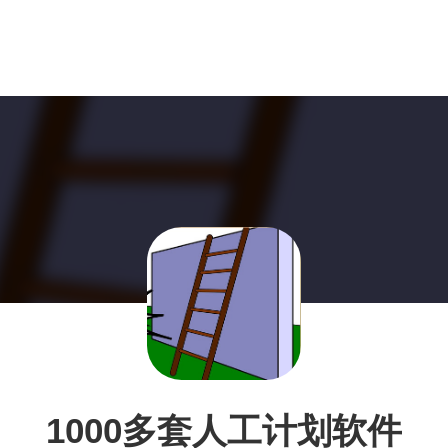
1000多套人工计划软件