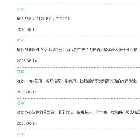
游客
梯子神器，ins随便看，美美哒！
2025-06-14
游客
这款加速器VPM应用程序已经为我们带来了无限的流畅体验和安全性保护
2025-06-14
游客
这款app的酒店、餐厅推荐非常有用，让我能够享受到高品质的旅行体验。
2025-06-14
游客
这款办公软件的界面设计非常简洁，使用起来非常方便。功能的布局也很
2025-06-14
游客