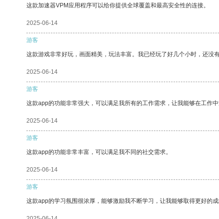
这款加速器VPM应用程序可以给你提供全球覆盖和最高安全性的连接。
2025-06-14
游客
这款游戏非常好玩，画面精美，玩法丰富。我已经玩了好几个小时，还没
2025-06-14
游客
这款app的功能非常强大，可以满足我所有的工作需求，让我能够在工作
2025-06-14
游客
这款app的功能非常丰富，可以满足我不同的社交需求。
2025-06-14
游客
这款app的学习氛围很浓厚，能够激励我不断学习，让我能够取得更好的成
2025-06-14