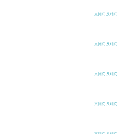
支持
[0]
反对
[0]
支持
[0]
反对
[0]
支持
[0]
反对
[0]
支持
[0]
反对
[0]
支持
[0]
反对
[0]