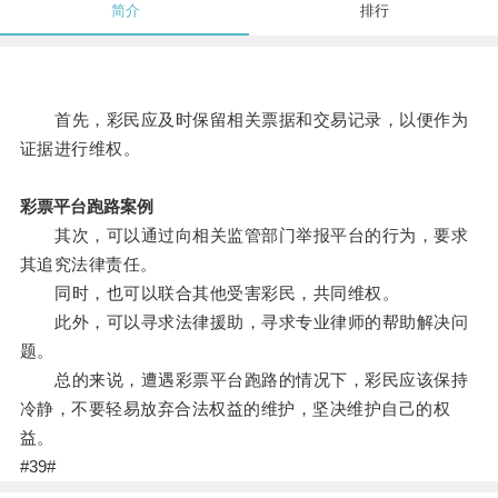
简介
排行
首先，彩民应及时保留相关票据和交易记录，以便作为
证据进行维权。
彩票平台跑路案例
其次，可以通过向相关监管部门举报平台的行为，要求
其追究法律责任。
同时，也可以联合其他受害彩民，共同维权。
此外，可以寻求法律援助，寻求专业律师的帮助解决问
题。
总的来说，遭遇彩票平台跑路的情况下，彩民应该保持
冷静，不要轻易放弃合法权益的维护，坚决维护自己的权
益。
#39#