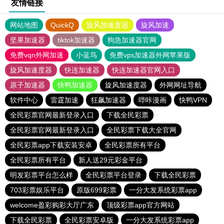
友情链接
网站地图
QuickQ
旋风加速度器
旋风加速
坚果加速器
tiktok加速器
狗急加速器官网
免费vqn外网加速
小蓝鸟
免费vps加速器外网苹果版
旋风加速度器
快连加速器
快连加速器官网入口
原子加速器
快鸭加速器
旋风加速度器
外网网址导航
软件中心
雷霆加速
狂飙加速器
哔咔漫画
快鸭VPN
全民彩票官网最新登录入口
下载全民彩票
全民彩票官网最新登录入口
全民彩票下载大全官网
全民彩票app下载安装安卓
全民彩票所有平台
全民彩票所有平台
新人送29元彩金平台
明发彩票平台怎么样
全民彩票平台登录
下载全民彩票
703彩票娱乐平台
原版699彩票
一分大发系统彩票app
welcome盈彩购彩大厅广东
顶级彩票app官方网站
下载全民彩票
全民彩票安卓版
一分大发系统彩票app