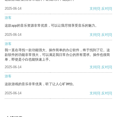
2025-06-14
支持
[0]
反对
[0]
游客
这款app的音乐资源非常优质，可以让我尽情享受音乐的魅力。
2025-06-14
支持
[0]
反对
[0]
游客
我一直在寻找一款功能强大、操作简单的办公软件，终于找到了它。这
款软件的功能非常强大，可以满足我日常办公的所有需求。操作也很简
单，即使是小白也能快速上手。
2025-06-14
支持
[0]
反对
[0]
游客
这款游戏的音乐非常优美，听了让人心旷神怡。
2025-06-14
支持
[0]
反对
[0]