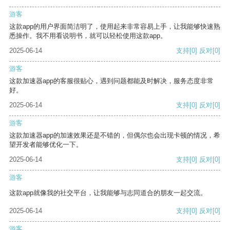
游客
这款app的用户界面简洁明了，使用起来非常容易上手，让我能够快速熟
悉操作。我不用看说明书，就可以轻松使用这款app。
2025-06-14
支持
[0]
反对
[0]
游客
这款加速器app的客服很贴心，遇到问题都能及时解决，服务态度非常
好。
2025-06-14
支持
[0]
反对
[0]
游客
这款加速器app的加速效果还是不错的，但偶尔也会出现卡顿的情况，希
望开发者能够优化一下。
2025-06-14
支持
[0]
反对
[0]
游客
这款app就像我的社交平台，让我能够与志同道合的朋友一起交流。
2025-06-14
支持
[0]
反对
[0]
游客