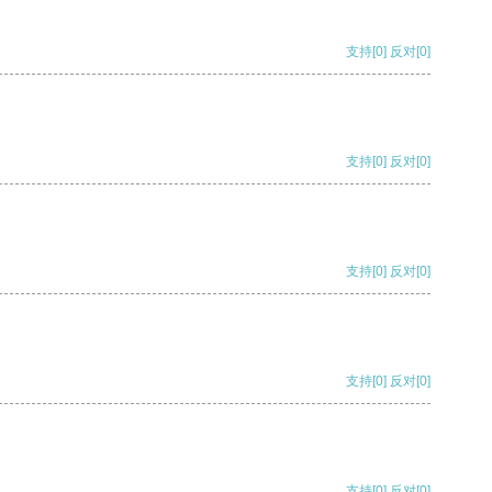
支持
[0]
反对
[0]
支持
[0]
反对
[0]
支持
[0]
反对
[0]
支持
[0]
反对
[0]
支持
[0]
反对
[0]