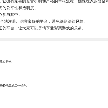
它拥有完善的监管机制和严格的审核流程，确保玩家的资金
戏的公平性和透明度。
心参与其中。
合法注册、信誉良好的平台，避免踩到法律风险。
的平台，让大家可以尽情享受彩票游戏的乐趣。
够放心购物。
更轻松地完成工作任务。