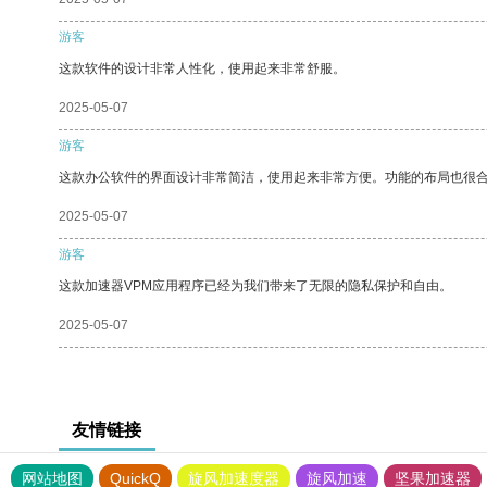
游客
这款软件的设计非常人性化，使用起来非常舒服。
2025-05-07
游客
这款办公软件的界面设计非常简洁，使用起来非常方便。功能的布局也很
2025-05-07
游客
这款加速器VPM应用程序已经为我们带来了无限的隐私保护和自由。
2025-05-07
友情链接
网站地图
QuickQ
旋风加速度器
旋风加速
坚果加速器