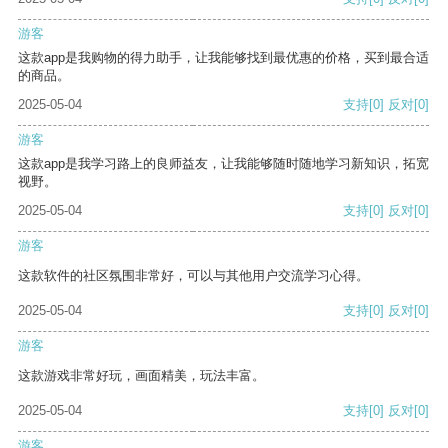
游客
这款app是我购物的得力助手，让我能够找到最优惠的价格，买到最合适
的商品。
2025-05-04
支持
[0]
反对
[0]
游客
这款app是我学习路上的良师益友，让我能够随时随地学习新知识，拓宽
视野。
2025-05-04
支持
[0]
反对
[0]
游客
这款软件的社区氛围非常好，可以与其他用户交流学习心得。
2025-05-04
支持
[0]
反对
[0]
游客
这款游戏非常好玩，画面精美，玩法丰富。
2025-05-04
支持
[0]
反对
[0]
游客