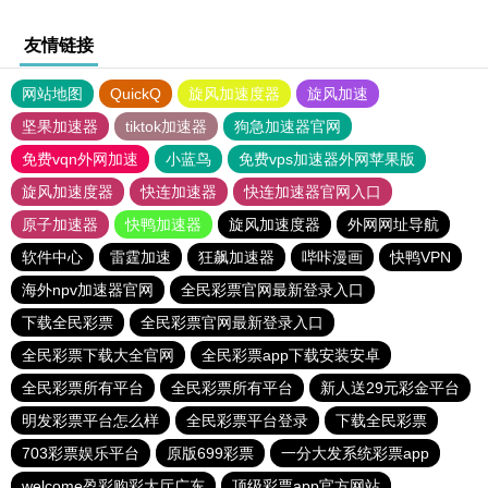
友情链接
网站地图
QuickQ
旋风加速度器
旋风加速
坚果加速器
tiktok加速器
狗急加速器官网
免费vqn外网加速
小蓝鸟
免费vps加速器外网苹果版
旋风加速度器
快连加速器
快连加速器官网入口
原子加速器
快鸭加速器
旋风加速度器
外网网址导航
软件中心
雷霆加速
狂飙加速器
哔咔漫画
快鸭VPN
海外npv加速器官网
全民彩票官网最新登录入口
下载全民彩票
全民彩票官网最新登录入口
全民彩票下载大全官网
全民彩票app下载安装安卓
全民彩票所有平台
全民彩票所有平台
新人送29元彩金平台
明发彩票平台怎么样
全民彩票平台登录
下载全民彩票
703彩票娱乐平台
原版699彩票
一分大发系统彩票app
welcome盈彩购彩大厅广东
顶级彩票app官方网站