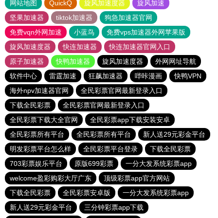
网站地图
QuickQ
旋风加速度器
旋风加速
坚果加速器
tiktok加速器
狗急加速器官网
免费vqn外网加速
小蓝鸟
免费vps加速器外网苹果版
旋风加速度器
快连加速器
快连加速器官网入口
原子加速器
快鸭加速器
旋风加速度器
外网网址导航
软件中心
雷霆加速
狂飙加速器
哔咔漫画
快鸭VPN
海外npv加速器官网
全民彩票官网最新登录入口
下载全民彩票
全民彩票官网最新登录入口
全民彩票下载大全官网
全民彩票app下载安装安卓
全民彩票所有平台
全民彩票所有平台
新人送29元彩金平台
明发彩票平台怎么样
全民彩票平台登录
下载全民彩票
703彩票娱乐平台
原版699彩票
一分大发系统彩票app
welcome盈彩购彩大厅广东
顶级彩票app官方网站
下载全民彩票
全民彩票安卓版
一分大发系统彩票app
新人送29元彩金平台
三分钟彩票app下载