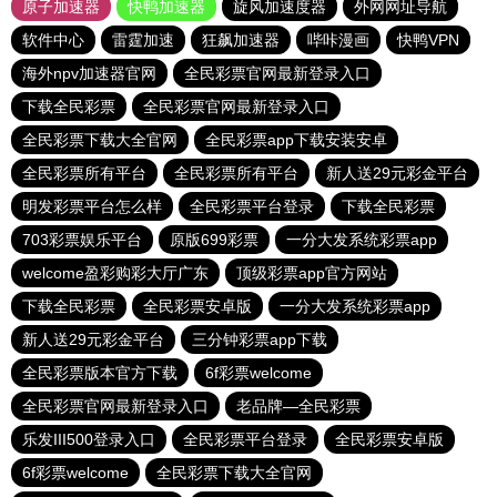
原子加速器
快鸭加速器
旋风加速度器
外网网址导航
软件中心
雷霆加速
狂飙加速器
哔咔漫画
快鸭VPN
海外npv加速器官网
全民彩票官网最新登录入口
下载全民彩票
全民彩票官网最新登录入口
全民彩票下载大全官网
全民彩票app下载安装安卓
全民彩票所有平台
全民彩票所有平台
新人送29元彩金平台
明发彩票平台怎么样
全民彩票平台登录
下载全民彩票
703彩票娱乐平台
原版699彩票
一分大发系统彩票app
welcome盈彩购彩大厅广东
顶级彩票app官方网站
下载全民彩票
全民彩票安卓版
一分大发系统彩票app
新人送29元彩金平台
三分钟彩票app下载
全民彩票版本官方下载
6f彩票welcome
全民彩票官网最新登录入口
老品牌—全民彩票
乐发III500登录入口
全民彩票平台登录
全民彩票安卓版
6f彩票welcome
全民彩票下载大全官网