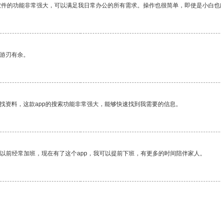
软件的功能非常强大，可以满足我日常办公的所有需求。操作也很简单，即使是小白也
中游刃有余。
找资料，这款app的搜索功能非常强大，能够快速找到我需要的信息。
我以前经常加班，现在有了这个app，我可以提前下班，有更多的时间陪伴家人。