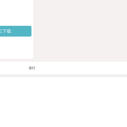
PC下载
排行