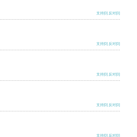
支持
[0]
反对
[0]
支持
[0]
反对
[0]
支持
[0]
反对
[0]
支持
[0]
反对
[0]
支持
[0]
反对
[0]