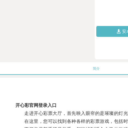
安
简介
开心彩官网登录入口
走进开心彩票大厅，首先映入眼帘的是璀璨的灯光
在这里，您可以找到各种各样的彩票游戏，包括时