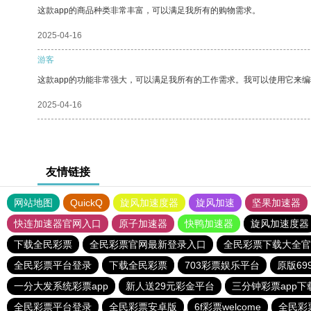
这款app的商品种类非常丰富，可以满足我所有的购物需求。
2025-04-16
游客
这款app的功能非常强大，可以满足我所有的工作需求。我可以使用它来
2025-04-16
友情链接
网站地图
QuickQ
旋风加速度器
旋风加速
坚果加速器
快连加速器官网入口
原子加速器
快鸭加速器
旋风加速度器
下载全民彩票
全民彩票官网最新登录入口
全民彩票下载大全官
全民彩票平台登录
下载全民彩票
703彩票娱乐平台
原版69
一分大发系统彩票app
新人送29元彩金平台
三分钟彩票app下
全民彩票平台登录
全民彩票安卓版
6f彩票welcome
全民彩