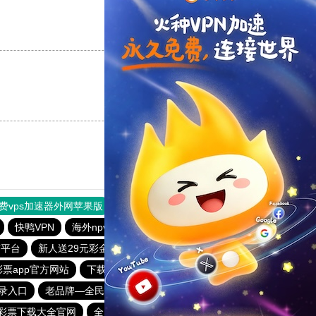
支持
[0]
反对
[0]
支持
[0]
反对
[0]
费vps加速器外网苹果版
旋风加速度器
快连加速器
快鸭VPN
海外npv加速器官网
全民彩票官网最新登录入口
有平台
新人送29元彩金平台
明发彩票平台怎么样
票app官方网站
下载全民彩票
全民彩票安卓版
录入口
老品牌—全民彩票
乐发III500登录入口
彩票下载大全官网
全民娱乐彩票下载安装