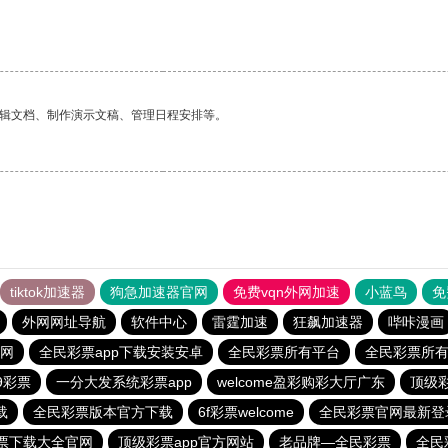
编辑文档、制作演示文稿、管理日程安排等。
tiktok加速器
狗急加速器官网
免费vqn外网加速
小蓝鸟
免
外网网址导航
软件中心
雷霆加速
狂飙加速器
哔咔漫画
网
全民彩票app下载安装安卓
全民彩票所有平台
全民彩票所
9彩票
一分大发系统彩票app
welcome盈彩购彩大厅广东
顶级彩
载
全民彩票版本官方下载
6f彩票welcome
全民彩票官网最新登
票下载大全官网
顶级彩票app官方网站
老品牌—全民彩票
全民