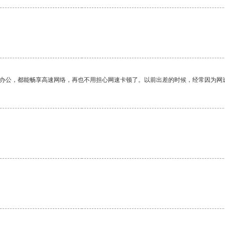
作办公，都能畅享高速网络，再也不用担心网速卡顿了。以前出差的时候，经常因为网