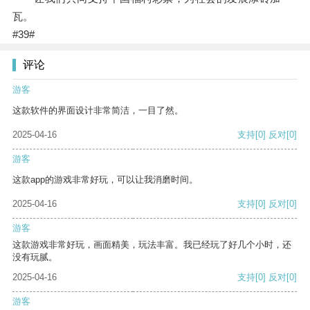
瓦。
#39#
评论
游客
这款软件的界面设计非常简洁，一目了然。
2025-04-16
支持
[0]
反对
[0]
游客
这款app的游戏非常好玩，可以让我消磨时间。
2025-04-16
支持
[0]
反对
[0]
游客
这款游戏非常好玩，画面精美，玩法丰富。我已经玩了好几个小时，还
没有玩腻。
2025-04-16
支持
[0]
反对
[0]
游客