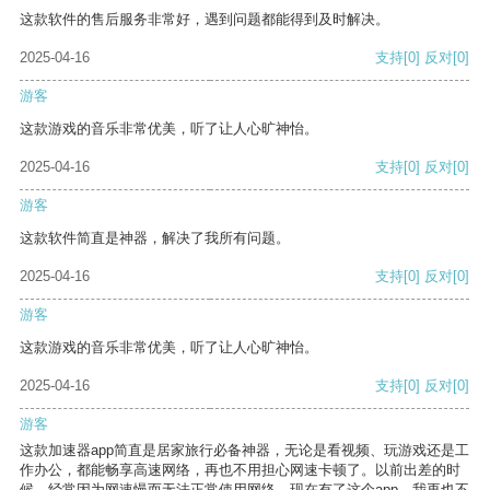
这款软件的售后服务非常好，遇到问题都能得到及时解决。
2025-04-16
支持
[0]
反对
[0]
游客
这款游戏的音乐非常优美，听了让人心旷神怡。
2025-04-16
支持
[0]
反对
[0]
游客
这款软件简直是神器，解决了我所有问题。
2025-04-16
支持
[0]
反对
[0]
游客
这款游戏的音乐非常优美，听了让人心旷神怡。
2025-04-16
支持
[0]
反对
[0]
游客
这款加速器app简直是居家旅行必备神器，无论是看视频、玩游戏还是工
作办公，都能畅享高速网络，再也不用担心网速卡顿了。以前出差的时
候，经常因为网速慢而无法正常使用网络，现在有了这个app，我再也不