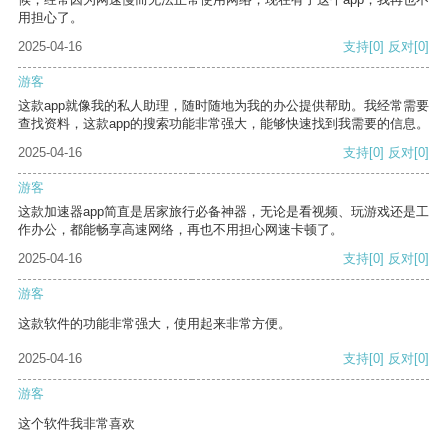
用担心了。
2025-04-16
支持
[0]
反对
[0]
游客
这款app就像我的私人助理，随时随地为我的办公提供帮助。我经常需要
查找资料，这款app的搜索功能非常强大，能够快速找到我需要的信息。
2025-04-16
支持
[0]
反对
[0]
游客
这款加速器app简直是居家旅行必备神器，无论是看视频、玩游戏还是工
作办公，都能畅享高速网络，再也不用担心网速卡顿了。
2025-04-16
支持
[0]
反对
[0]
游客
这款软件的功能非常强大，使用起来非常方便。
2025-04-16
支持
[0]
反对
[0]
游客
这个软件我非常喜欢