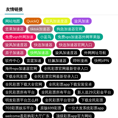
友情链接
网站地图
QuickQ
旋风加速度器
旋风加速
坚果加速器
tiktok加速器
狗急加速器官网
免费vqn外网加速
小蓝鸟
免费vps加速器外网苹果版
旋风加速度器
快连加速器
快连加速器官网入口
原子加速器
快鸭加速器
旋风加速度器
外网网址导航
软件中心
雷霆加速
狂飙加速器
哔咔漫画
快鸭VPN
海外npv加速器官网
全民彩票官网最新登录入口
下载全民彩票
全民彩票官网最新登录入口
全民彩票下载大全官网
全民彩票app下载安装安卓
全民彩票所有平台
全民彩票所有平台
新人送29元彩金平台
明发彩票平台怎么样
全民彩票平台登录
下载全民彩票
703彩票娱乐平台
原版699彩票
一分大发系统彩票app
welcome盈彩购彩大厅广东
顶级彩票app官方网站