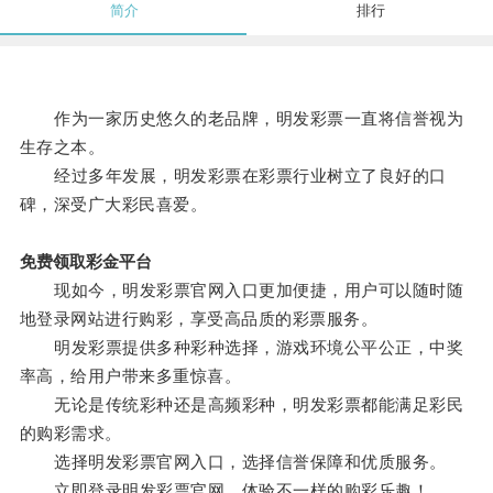
简介
排行
作为一家历史悠久的老品牌，明发彩票一直将信誉视为
生存之本。
经过多年发展，明发彩票在彩票行业树立了良好的口
碑，深受广大彩民喜爱。
免费领取彩金平台
现如今，明发彩票官网入口更加便捷，用户可以随时随
地登录网站进行购彩，享受高品质的彩票服务。
明发彩票提供多种彩种选择，游戏环境公平公正，中奖
率高，给用户带来多重惊喜。
无论是传统彩种还是高频彩种，明发彩票都能满足彩民
的购彩需求。
选择明发彩票官网入口，选择信誉保障和优质服务。
立即登录明发彩票官网，体验不一样的购彩乐趣！。