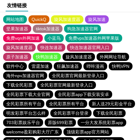
友情链接
网站地图
QuickQ
旋风加速度器
旋风加速
坚果加速器
tiktok加速器
狗急加速器官网
免费vqn外网加速
小蓝鸟
免费vps加速器外网苹果版
旋风加速度器
快连加速器
快连加速器官网入口
原子加速器
快鸭加速器
旋风加速度器
外网网址导航
软件中心
雷霆加速
狂飙加速器
哔咔漫画
快鸭VPN
海外npv加速器官网
全民彩票官网最新登录入口
下载全民彩票
全民彩票官网最新登录入口
全民彩票下载大全官网
全民彩票app下载安装安卓
全民彩票所有平台
全民彩票所有平台
新人送29元彩金平台
明发彩票平台怎么样
全民彩票平台登录
下载全民彩票
703彩票娱乐平台
原版699彩票
一分大发系统彩票app
welcome盈彩购彩大厅广东
顶级彩票app官方网站