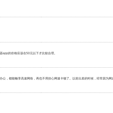
器app的价格应该在50元以下才比较合理。
作办公，都能畅享高速网络，再也不用担心网速卡顿了。以前出差的时候，经常因为网