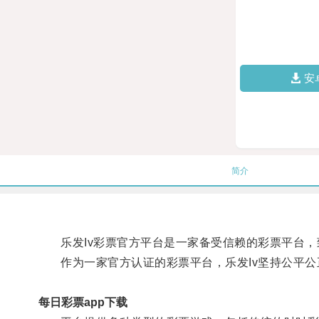
安
简介
乐发Iv彩票官方平台是一家备受信赖的彩票平台，
作为一家官方认证的彩票平台，乐发Iv坚持公平公
每日彩票app下载