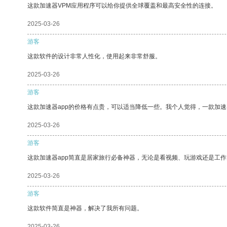
这款加速器VPM应用程序可以给你提供全球覆盖和最高安全性的连接。
2025-03-26
游客
这款软件的设计非常人性化，使用起来非常舒服。
2025-03-26
游客
这款加速器app的价格有点贵，可以适当降低一些。我个人觉得，一款加速
2025-03-26
游客
这款加速器app简直是居家旅行必备神器，无论是看视频、玩游戏还是工
2025-03-26
游客
这款软件简直是神器，解决了我所有问题。
2025-03-26