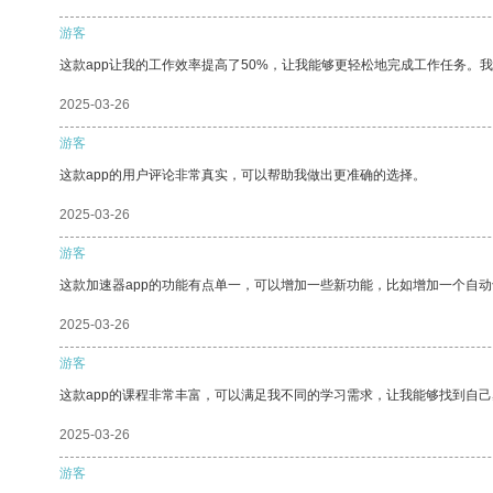
游客
这款app让我的工作效率提高了50%，让我能够更轻松地完成工作任务。
2025-03-26
游客
这款app的用户评论非常真实，可以帮助我做出更准确的选择。
2025-03-26
游客
这款加速器app的功能有点单一，可以增加一些新功能，比如增加一个自
2025-03-26
游客
这款app的课程非常丰富，可以满足我不同的学习需求，让我能够找到自
2025-03-26
游客