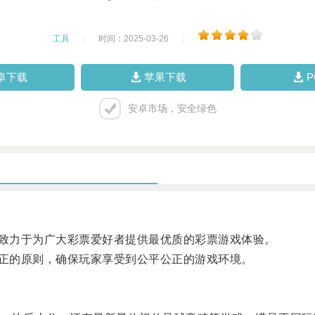
工具
|
时间：2025-03-26
|
卓下载
苹果下载
安卓市场，安全绿色
致力于为广大彩票爱好者提供最优质的彩票游戏体验。
正的原则，确保玩家享受到公平公正的游戏环境。