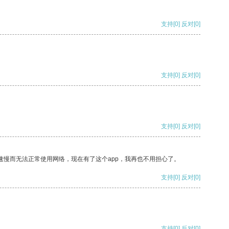
支持
[0]
反对
[0]
支持
[0]
反对
[0]
支持
[0]
反对
[0]
速慢而无法正常使用网络，现在有了这个app，我再也不用担心了。
支持
[0]
反对
[0]
支持
[0]
反对
[0]