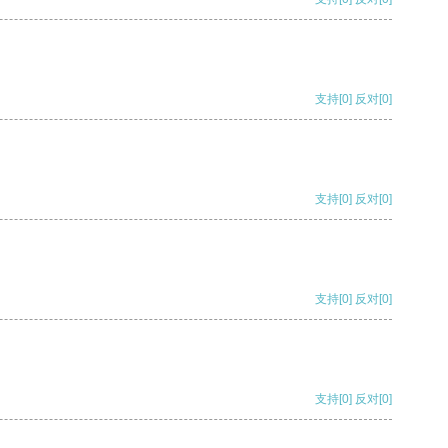
支持
[0]
反对
[0]
支持
[0]
反对
[0]
支持
[0]
反对
[0]
支持
[0]
反对
[0]