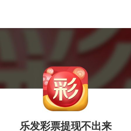
乐发彩票提现不出来