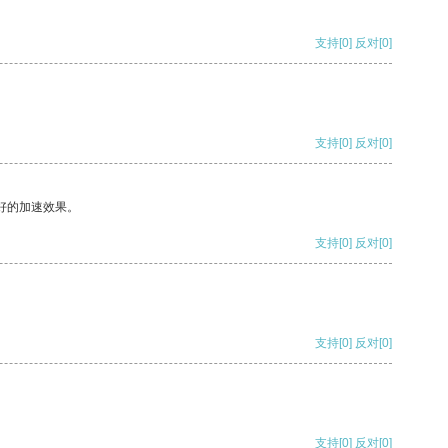
支持
[0]
反对
[0]
支持
[0]
反对
[0]
好的加速效果。
支持
[0]
反对
[0]
支持
[0]
反对
[0]
支持
[0]
反对
[0]