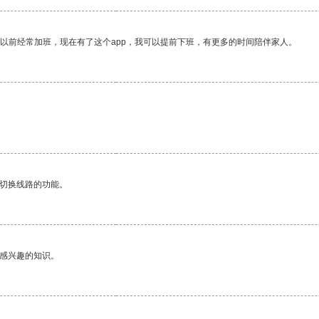
我以前经常加班，现在有了这个app，我可以提前下班，有更多的时间陪伴家人。
动切换线路的功能。
己感兴趣的知识。