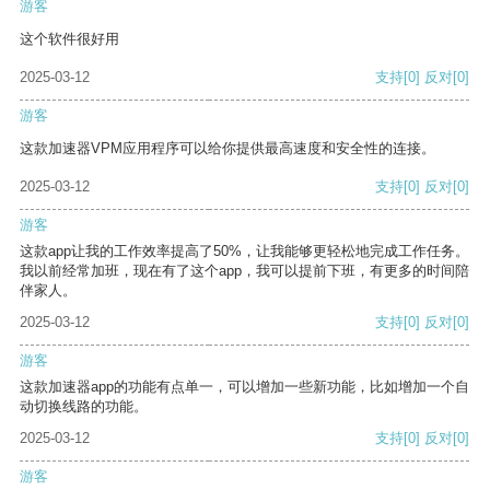
游客
这个软件很好用
2025-03-12
支持
[0]
反对
[0]
游客
这款加速器VPM应用程序可以给你提供最高速度和安全性的连接。
2025-03-12
支持
[0]
反对
[0]
游客
这款app让我的工作效率提高了50%，让我能够更轻松地完成工作任务。
我以前经常加班，现在有了这个app，我可以提前下班，有更多的时间陪
伴家人。
2025-03-12
支持
[0]
反对
[0]
游客
这款加速器app的功能有点单一，可以增加一些新功能，比如增加一个自
动切换线路的功能。
2025-03-12
支持
[0]
反对
[0]
游客