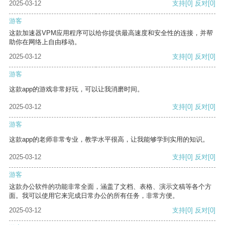
2025-03-12
支持
[0]
反对
[0]
游客
这款加速器VPM应用程序可以给你提供最高速度和安全性的连接，并帮
助你在网络上自由移动。
2025-03-12
支持
[0]
反对
[0]
游客
这款app的游戏非常好玩，可以让我消磨时间。
2025-03-12
支持
[0]
反对
[0]
游客
这款app的老师非常专业，教学水平很高，让我能够学到实用的知识。
2025-03-12
支持
[0]
反对
[0]
游客
这款办公软件的功能非常全面，涵盖了文档、表格、演示文稿等各个方
面。我可以使用它来完成日常办公的所有任务，非常方便。
2025-03-12
支持
[0]
反对
[0]