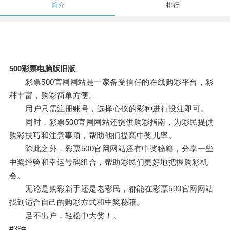
简介
排行
500彩票电脑版旧版
彩票500官网网站是一家备受信任的在线购彩平台，彩
种丰富，购彩简单方便。
用户只需注册账号，选择心仪的彩种进行投注即可。
同时，彩票500官网网站还提供购彩指南，为彩民提供
购彩技巧和注意事项，帮助他们提高中奖几率。
除此之外，彩票500官网网站还有中奖秘籍，分享一些
中奖经验和幸运号码组合，帮助彩民们更好地把握购彩机
会。
无论是购彩新手还是老彩民，都能在彩票500官网网站
找到适合自己的购彩方式和中奖秘籍。
足不出户，轻松中大奖！。
#39#