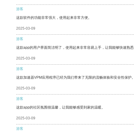
游客
这款软件的功能非常强大，使用起来非常方便。
2025-03-09
游客
这款app的用户界面简洁明了，使用起来非常容易上手，让我能够快速熟悉
2025-03-09
游客
这款加速器VPM应用程序已经为我们带来了无限的流畅体验和安全性保护
2025-03-09
游客
这款app的社区氛围很温馨，让我能够感受到家的温暖。
2025-03-09
游客