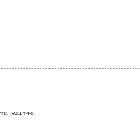
更轻松地完成工作任务。