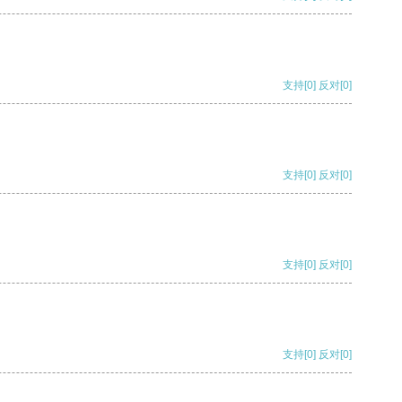
支持
[0]
反对
[0]
支持
[0]
反对
[0]
支持
[0]
反对
[0]
支持
[0]
反对
[0]