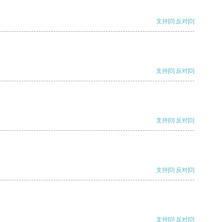
支持
[0]
反对
[0]
支持
[0]
反对
[0]
支持
[0]
反对
[0]
支持
[0]
反对
[0]
支持
[0]
反对
[0]