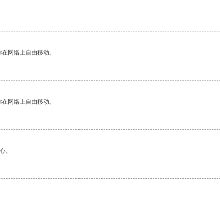
你在网络上自由移动。
你在网络上自由移动。
心。