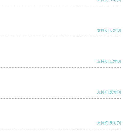
支持
[0]
反对
[0]
支持
[0]
反对
[0]
支持
[0]
反对
[0]
支持
[0]
反对
[0]