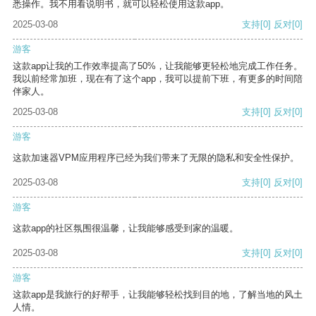
悉操作。我不用看说明书，就可以轻松使用这款app。
2025-03-08
支持
[0]
反对
[0]
游客
这款app让我的工作效率提高了50%，让我能够更轻松地完成工作任务。
我以前经常加班，现在有了这个app，我可以提前下班，有更多的时间陪
伴家人。
2025-03-08
支持
[0]
反对
[0]
游客
这款加速器VPM应用程序已经为我们带来了无限的隐私和安全性保护。
2025-03-08
支持
[0]
反对
[0]
游客
这款app的社区氛围很温馨，让我能够感受到家的温暖。
2025-03-08
支持
[0]
反对
[0]
游客
这款app是我旅行的好帮手，让我能够轻松找到目的地，了解当地的风土
人情。