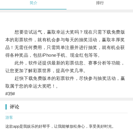
简介
排行
想要尝试运气，赢取幸运大奖吗？现在只需下载免费版
本的彩票软件，就有机会参与每天的抽奖活动，赢取丰厚奖
品！无需任何费用，只需简单注册并进行抽奖，就有机会获
得各种奖品，包括iPhone手机、现金红包等等。
此外，软件还提供最新的彩票信息、赛事分析等功能，
让您更加了解彩票世界，提高中奖几率。
赶快下载免费版本的彩票软件，尽快参与抽奖活动，赢
取属于您的幸运大奖吧！。
#39#
评论
游客
这款app是我娱乐的好帮手，让我能够放松身心，享受美好时光。